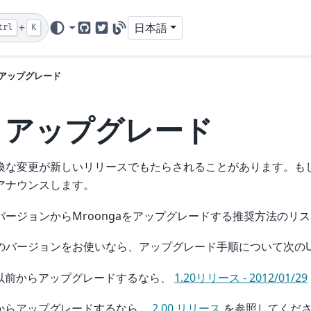
+
日本語
trl
K
GitHub
Twitter
Blog
アップグレード
.
アップグレード
換な変更が新しいリリースでもたらされることがあります。も
アナウンスします。
バージョンからMroongaをアップグレードする推奨方法のリ
のバージョンをお使いなら、アップグレード手順について次のU
20以前からアップグレードするなら、
1.20リリース - 2012/01/29
20からアップグレードするなら、
2.00 リリース
を参照してくだ