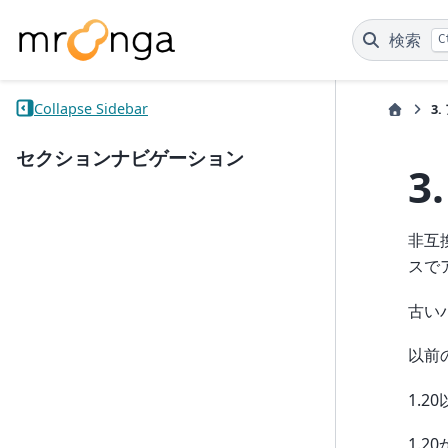
検索
C
Collapse Sidebar
3.
セクションナビゲーション
3
非互
スで
古い
以前
1.
1.