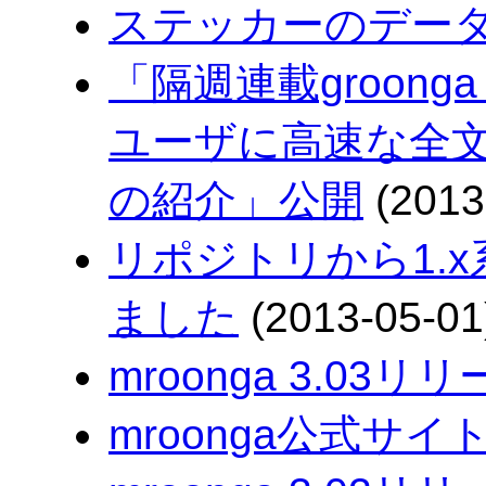
ステッカーのデー
「隔週連載groong
ユーザに高速な全文検索
の紹介」公開
(2013
リポジトリから1.
ました
(2013-05-01
mroonga 3.03リ
mroonga公式サイ