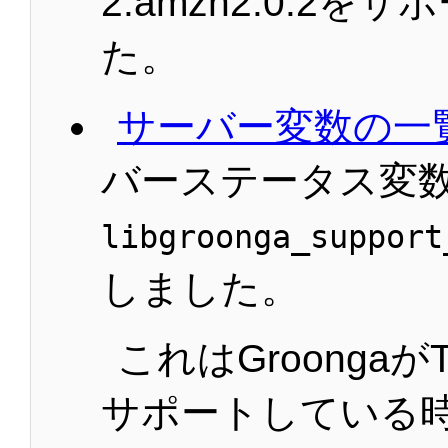
2.amzn2.0.2を
た。
サーバー変数の一
バーステータス変
libgroonga_support
しました。
これはGroongaがT
サポートしている時の