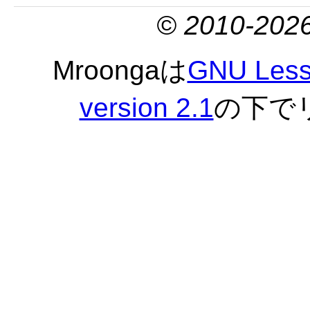
© 2010-2026
Mroongaは
GNU Lesse
version 2.1
の下で