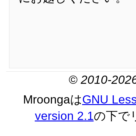
© 2010-2026
Mroongaは
GNU Lesse
version 2.1
の下で