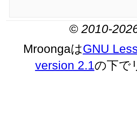
© 2010-2026
Mroongaは
GNU Lesse
version 2.1
の下で