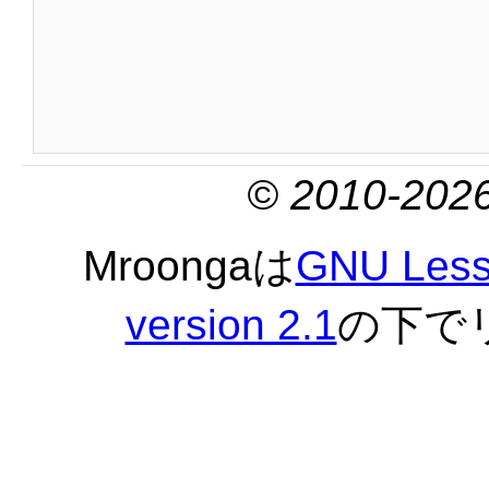
© 2010-2026
Mroongaは
GNU Lesse
version 2.1
の下で