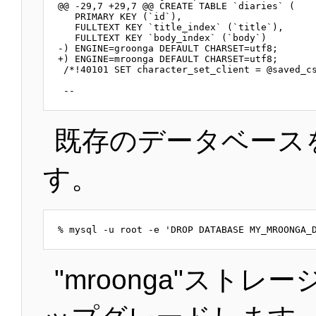
@@ -29,7 +29,7 @@ CREATE TABLE `diaries` (

   PRIMARY KEY (`id`),

   FULLTEXT KEY `title_index` (`title`),

   FULLTEXT KEY `body_index` (`body`)

-) ENGINE=groonga DEFAULT CHARSET=utf8;

+) ENGINE=mroonga DEFAULT CHARSET=utf8;

 /*!40101 SET character_set_client = @saved_cs
既存のデータベース
す。
"mroonga"スト