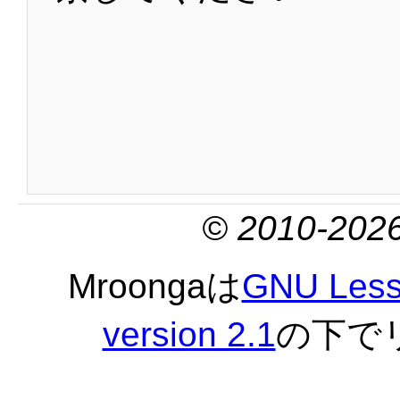
© 2010-2026
Mroongaは
GNU Lesse
version 2.1
の下で