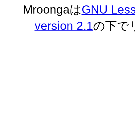
Mroongaは
GNU Lesse
version 2.1
の下で