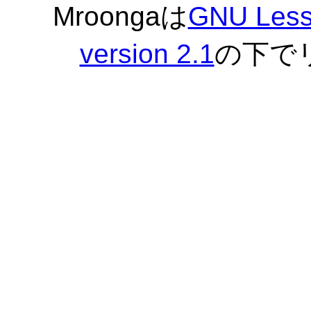
Mroongaは
GNU Lesse
version 2.1
の下で