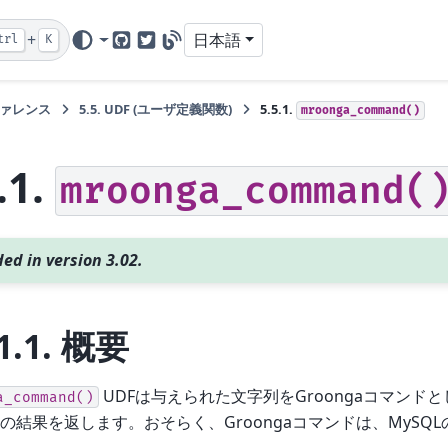
+
日本語
trl
K
GitHub
Twitter
Blog
ァレンス
5.5.
UDF (ユーザ定義関数)
5.5.1.
mroonga_command()
.1.
mroonga_command(
ed in version 3.02.
1.1.
概要
UDFは与えられた文字列をGroongaコマンドとし
a_command()
の結果を返します。おそらく、Groongaコマンドは、MySQ