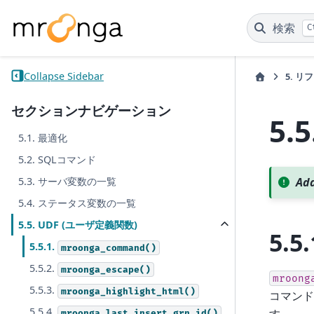
検索
C
Collapse Sidebar
5.
リフ
セクションナビゲーション
5.5
5.1. 最適化
5.2. SQLコマンド
5.3. サーバ変数の一覧
Add
5.4. ステータス変数の一覧
5.5. UDF (ユーザ定義関数)
5.5.
5.5.1.
mroonga_command()
5.5.2.
mroonga_escape()
mroong
5.5.3.
mroonga_highlight_html()
コマンド
5.5.4.
す。
mroonga_last_insert_grn_id()